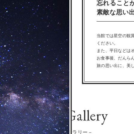
忘れること
素敵な思い
当館では星空の観
ください。
また、平日などは
お食事後、だんら
旅の思い出に、美
Photo Gallery
－フォトギャラリー－