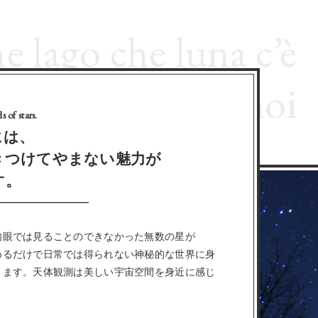
 lago che luna c’è
elo brillano per noi
 of stars.
には、
きつけてやまない魅力が
す。
肉眼では見ることのできなかった無数の星が
めるだけで日常では得られない神秘的な世界に身
きます。天体観測は美しい宇宙空間を身近に感じ
。