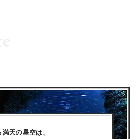
te
る満天の星空は、