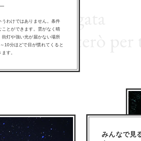
 notte stregata
いうわけではありません。条件
むことができます。雲がなく晴
renata canterò per 
、街灯や強い光が届かない場所
～10分ほどで目が慣れてくると
きます。
みんなで見