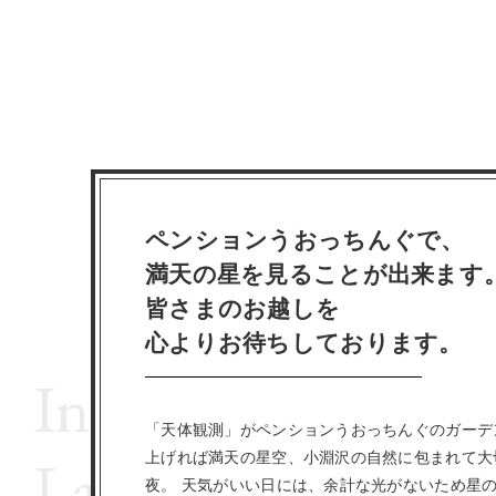
ペンションうおっちんぐで、
満天の星を見ることが出来ます
皆さまのお越しを
心よりお待ちしております。
In questa notte st
「天体観測」がペンションうおっちんぐのガーデ
La mia serenata ca
上げれば満天の星空、小淵沢の自然に包まれて大
夜。 天気がいい日には、余計な光がないため星