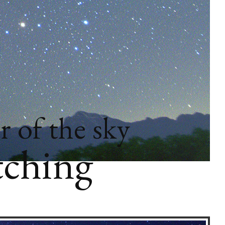
r of the sky
tching