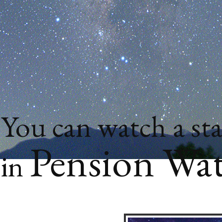
You can watch a sta
Pension Wa
in