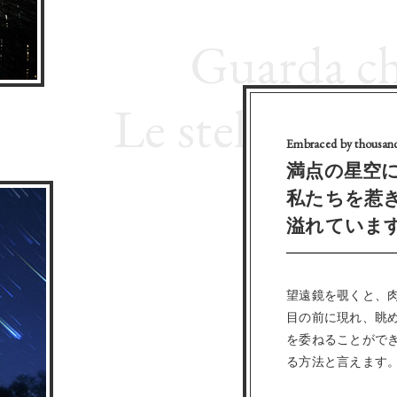
Guarda che
Le stelle in ci
Embraced by thousands
満点の星空
私たちを惹
溢れていま
望遠鏡を覗くと、
目の前に現れ、眺
を委ねることがで
る方法と言えます