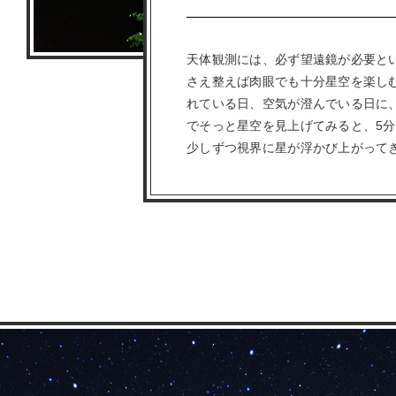
In questa
天体観測には、必ず望遠鏡が必要と
さえ整えば肉眼でも十分星空を楽し
La mia se
れている日、空気が澄んでいる日に
でそっと星空を見上げてみると、5分
少しずつ視界に星が浮かび上がって